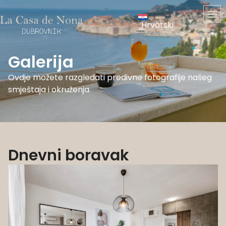
Hrvatski
Galerija
Ovdje možete razgledati predivne fotografije našeg
smještaja i okruženja.
Dnevni boravak